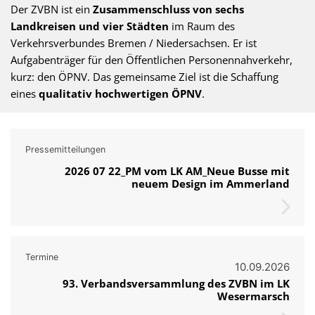
Der ZVBN ist ein
Zusammenschluss von sechs
Landkreisen und vier Städten
im Raum des
Verkehrsverbundes Bremen / Niedersachsen. Er ist
Aufgabenträger für den Öffentlichen Personennahverkehr,
kurz: den ÖPNV. Das gemeinsame Ziel ist die Schaffung
eines
qualitativ hochwertigen ÖPNV
.
Pressemitteilungen
Z
2026 07 22_PM vom LK AM_Neue Busse mit
V
neuem Design im Ammerland
B
N
A
k
t
Termine
10.09.2026
u
e
93. Verbandsversammlung des ZVBN im LK
Wesermarsch
l