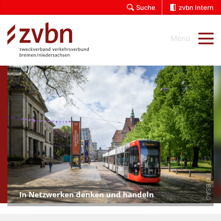
Suche
zvbn Intern
In Netzwerken denken und handeln